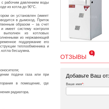
я с рабочим давлением воды
оде из котла до 90°С.
ором он установлен (имеет
зводится в дымоход. Приток
твенным образом – за счет
 и имеет систему контроля
ик выполнен из котловых
полненными из нержавеющей
временное поддержание его
нструкции теплообменника и
а котла бесшумна.
0
ОТЗЫВЫ
:
лоносителя;
щении подачи газа или при
Добавьте Ваш от
горания в помещение, где
Ваше имя
*
:
енения радиатора.