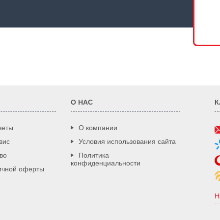
О НАС
К
веты
О компании
вис
Условия использования сайта
во
Политика
конфиденциальности
ичной оферты
Н