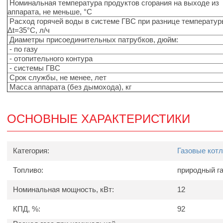
Номинальная температура продуктов сгорания на выходе из
аппарата, не меньше, °С
Расход горячей воды в системе ГВС при разнице температу
Δt=35°C, л/ч
Диаметры присоединительных патрубков, дюйм:
- по газу
- отопительного контура
- системы ГВС
Срок службы, не менее, лет
Масса аппарата (без дымохода), кг
ОСНОВНЫЕ ХАРАКТЕРИСТИКИ
Категория:
Газовые кот
Топливо:
природный г
Номинальная мощность, кВт:
12
КПД, %:
92