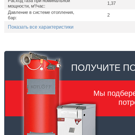
Расход газа при номинальной
1,37
мощности, м³/час:
Давление в системе отопления,
2
бар:
Показать все характеристики
ПОЛУЧИТЕ П
Мы подбер
потр