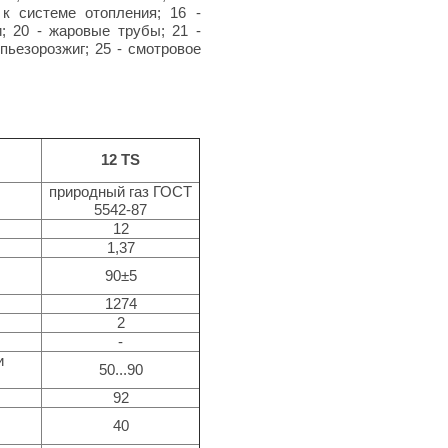
 к системе отопления; 16 -
и; 20 - жаровые трубы; 21 -
пьезорозжиг; 25 - смотровое
12 TS
природный газ ГОСТ
5542-87
12
1,37
з
90±5
1274
2
-
и
50...90
92
40