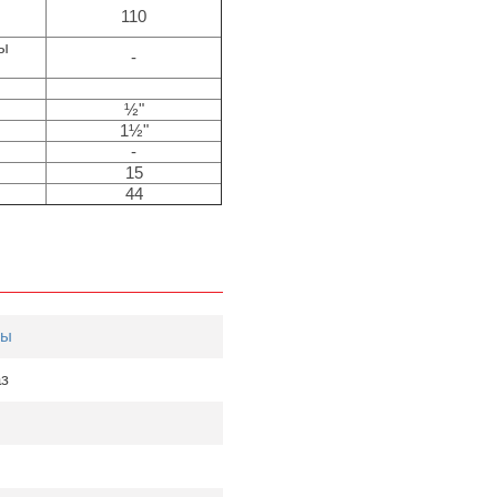
110
ры
-
½"
1½"
-
15
44
лы
аз