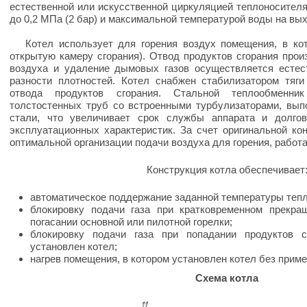
естественной или искусственной циркуляцией теплоносител
до 0,2 МПа (2 бар) и максимальной температурой воды на вых
Котел использует для горения воздух помещения, в кот
открытую камеру сгорания). Отвод продуктов сгорания прои
воздуха и удаление дымовых газов осуществляется естес
разности плотностей. Котел снабжен стабилизатором тяги
отвода продуктов сгорания. Стальной теплообменн
толстостенных труб со встроенными турбулизаторами, вы
стали, что увеличивает срок службы аппарата и долго
эксплуатационных характеристик. За счет оригинальной ко
оптимальной организации подачи воздуха для горения, работ
Конструкция котла обеспечивает
автоматическое поддержание заданной температуры теп
блокировку подачи газа при кратковременном прекра
погасании основной или пилотной горелки;
блокировку подачи газа при попадании продуктов с
установлен котел;
нагрев помещения, в котором установлен котел без прим
Схема котла