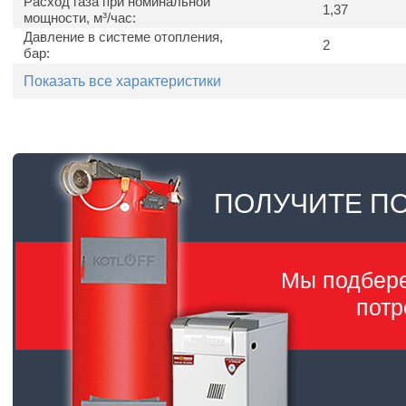
Расход газа при номинальной
1,37
мощности, м³/час:
Давление в системе отопления,
2
бар:
Показать все характеристики
ПОЛУЧИТЕ П
Мы подбер
потр