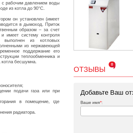
я с рабочим давлением воды
оде из котла до 90°С.
ором он установлен (имеет
зводится в дымоход. Приток
твенным образом – за счет
 и имеет систему контроля
ик выполнен из котловых
полненными из нержавеющей
временное поддержание его
нструкции теплообменника и
а котла бесшумна.
0
ОТЗЫВЫ
:
лоносителя;
щении подачи газа или при
Добавьте Ваш от
горания в помещение, где
Ваше имя
*
:
енения радиатора.