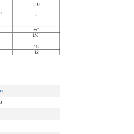
110
ры
-
½"
1½"
-
15
42
лы
аз