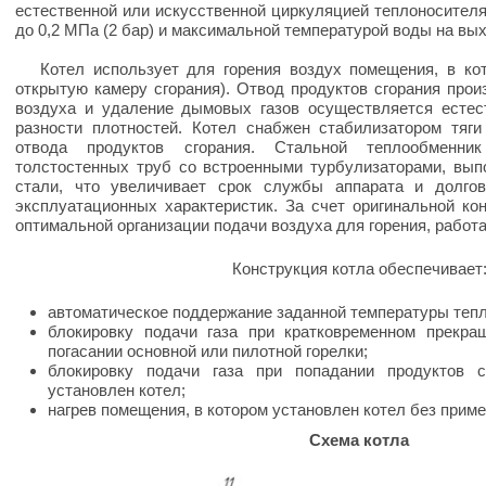
естественной или искусственной циркуляцией теплоносител
до 0,2 МПа (2 бар) и максимальной температурой воды на вых
Котел использует для горения воздух помещения, в кот
открытую камеру сгорания). Отвод продуктов сгорания прои
воздуха и удаление дымовых газов осуществляется естес
разности плотностей. Котел снабжен стабилизатором тяги
отвода продуктов сгорания. Стальной теплообменн
толстостенных труб со встроенными турбулизаторами, вы
стали, что увеличивает срок службы аппарата и долго
эксплуатационных характеристик. За счет оригинальной ко
оптимальной организации подачи воздуха для горения, работ
Конструкция котла обеспечивает
автоматическое поддержание заданной температуры теп
блокировку подачи газа при кратковременном прекра
погасании основной или пилотной горелки;
блокировку подачи газа при попадании продуктов с
установлен котел;
нагрев помещения, в котором установлен котел без прим
Схема котла