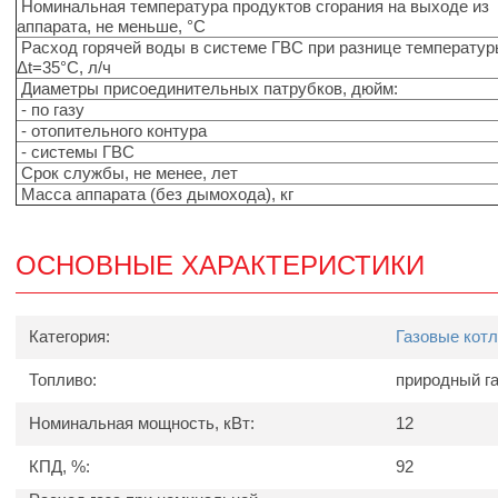
Номинальная температура продуктов сгорания на выходе из
аппарата, не меньше, °С
Расход горячей воды в системе ГВС при разнице температу
Δt=35°C, л/ч
Диаметры присоединительных патрубков, дюйм:
- по газу
- отопительного контура
- системы ГВС
Срок службы, не менее, лет
Масса аппарата (без дымохода), кг
ОСНОВНЫЕ ХАРАКТЕРИСТИКИ
Категория:
Газовые кот
Топливо:
природный г
Номинальная мощность, кВт:
12
КПД, %:
92