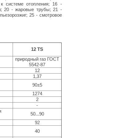
 к системе отопления; 16 -
и; 20 - жаровые трубы; 21 -
пьезорозжиг; 25 - смотровое
12 TS
природный газ ГОСТ
5542-87
12
1,37
з
90±5
1274
2
-
и
50...90
92
40