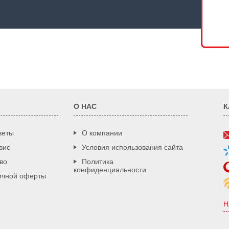
О НАС
К
веты
О компании
вис
Условия использования сайта
во
Политика
конфиденциальности
ичной оферты
Н