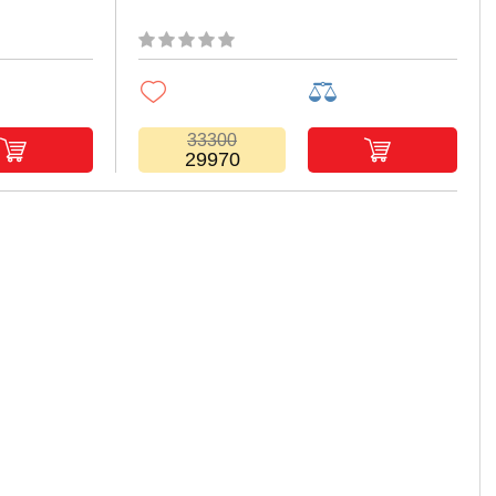
33300
29970