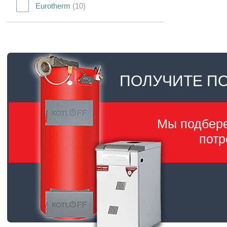
Eurotherm
(10)
ПОЛУЧИТЕ П
Мы подбер
потр