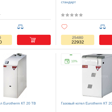
стандарт
0
25480
0
22932
10%
ел Eurotherm КТ 20 TB
Газовый котел Eurotherm КТ 2