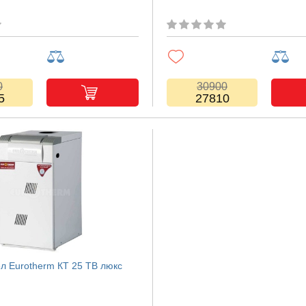
0
30900
5
27810
ел Eurotherm КТ 25 TB люкс