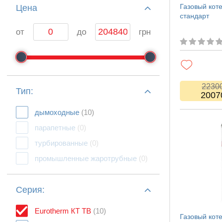
Газовый кот
Цeна
стандарт
от
до
грн
2230
Тип:
2007
дымоходные
(10)
парапетные
(0)
турбированные
(0)
промышленные жаротрубные
(0)
Серия:
Eurotherm КТ TB
(10)
Газовый кот