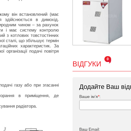
кому він встановлений (має
ня здійснюється в димохід.
риродним чином – за рахунок
яги і має систему контролю
ий з котлових товстостінних
ої сталі, що збільшує термін
таційних характеристик. За
ї організації подачі повітря
0
ВІДГУКИ
одачі газу або при згасанні
Додайте Ваш від
горання в приміщення, де
Ваше ім’я
*
:
сування радіатора.
Ваш Email: