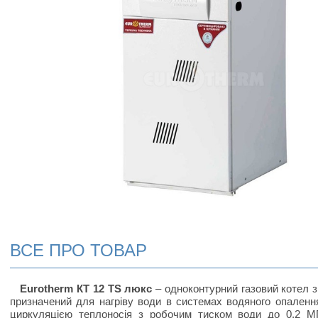
ВСЕ ПРО ТОВАР
Eurotherm КТ 12 TS люкс
– одноконтурний газовий котел 
призначений для нагріву води в системах водяного опален
циркуляцією теплоносія з робочим тиском води до 0,2 М