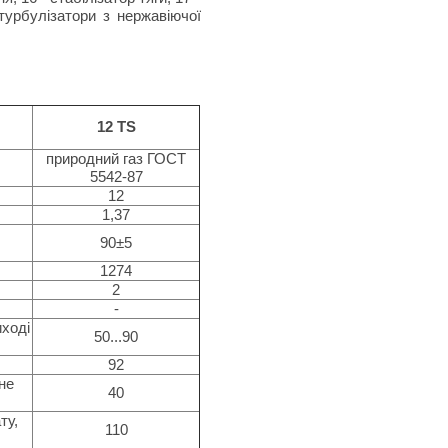
 турбулізатори з нержавіючої
12 TS
природний газ ГОСТ
5542-87
12
1,37
90±5
1274
2
-
ході
50...90
92
не
40
ту,
110