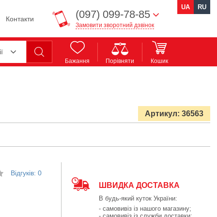
UA
RU
(097) 099-78-85
Контакти
Замовити зворотний дзвінок
ії
Бажання
Порівняти
Кошик
Артикул: 36563
Відгуків: 0
ШВИДКА ДОСТАВКА
В будь-який куток України:
- самовивіз із нашого магазину;
- самовивіз із служби доставки;