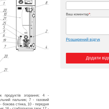
Ваш коментар
*
:
Розширений відгук
Додати від
к продуктів згорання; 4 -
альний пальник; 7 - газовий
- бокова стінка, 10 - передня
я; 16 - стабілізатор тяги; 17 -