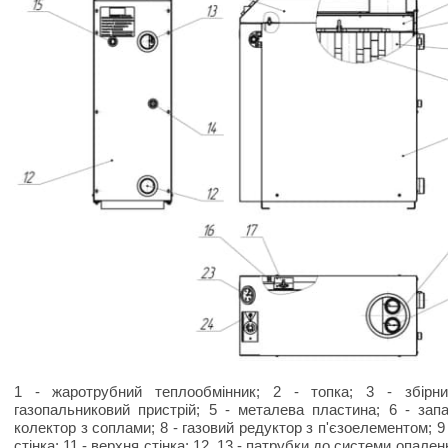
1 - жаротрубний теплообмінник; 2 - топка; 3 - збірни
газопальниковий пристрій; 5 - металева пластина; 6 - зап
колектор з соплами; 8 - газовий редуктор з п'єзоелементом; 9 
стінка; 11 - верхня стінка; 12, 13 - патрубки до системи опаленн