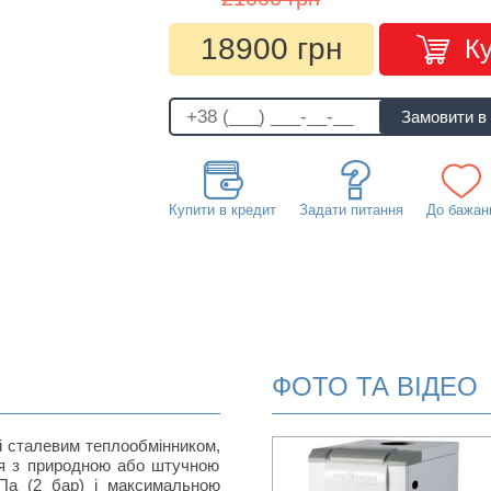
18900 грн
К
Купити в кредит
Задати питання
До бажан
ФОТО ТА ВІДЕО
зі сталевим теплообмінником,
ня з природною або штучною
Па (2 бар) і максимальною