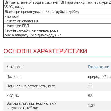
Витрата гарячої води в системі ГВП при різниці температури Δ
35 °C, л/год
Діаметри приєднувальних патрубків, дюйм:
- по газу
- системи опалення
- системи ГВП
Термін служби, не менше, років
Маса апарату (без димоходу), кг
ОСНОВНІ ХАРАКТЕРИСТИКИ
Категорія:
Газові котли
Паливо:
природний га
Номінальна потужність, кВт:
12
ККД, %:
92
Витрата газу при номінальній
1,37
потужності, м³/год: