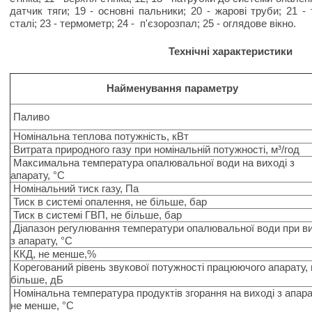
датчик тяги; 19 - основні пальники; 20 - жарові труби; 21 -
сталі; 23 - термометр; 24 - п'єзорозпал; 25 - оглядове вікно.
Технічні характеристики
Найменування параметру
Паливо
Номінальна теплова потужність, кВт
Витрата природного газу при номінальній потужності, м³/год
Максимальна температура опалювальної води на виході з
апарату, °С
Номінальний тиск газу, Па
Тиск в системі опалення, не більше, бар
Тиск в системі ГВП, не більше, бар
Діапазон регулювання температури опалювальної води при ви
з апарату, °С
ККД, не менше,%
Корегований рівень звукової потужності працюючого апарату, 
більше, дБ
Номінальна температура продуктів згорання на виході з апара
не менше, °С