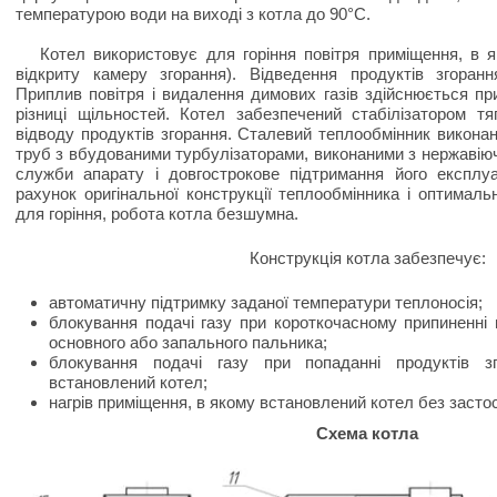
температурою води на виході з котла до 90°С.
Котел використовує для горіння повітря приміщення, в я
відкриту камеру згорання). Відведення продуктів згоран
Приплив повітря і видалення димових газів здійснюється п
різниці щільностей. Котел забезпечений стабілізатором т
відводу продуктів згорання. Сталевий теплообмінник виконан
труб з вбудованими турбулізаторами, виконаними з нержавіюч
служби апарату і довгострокове підтримання його експлуа
рахунок оригінальної конструкції теплообмінника і оптимально
для горіння, робота котла безшумна.
Конструкція котла забезпечує:
автоматичну підтримку заданої температури теплоносія;
блокування подачі газу при короткочасному припиненні п
основного або запального пальника;
блокування подачі газу при попаданні продуктів з
встановлений котел;
нагрів приміщення, в якому встановлений котел без засто
Схема котла