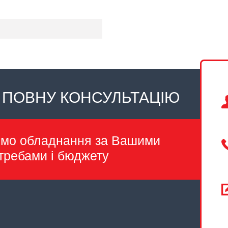
 ПОВНУ КОНСУЛЬТАЦІЮ
емо обладнання за Вашими
требами і бюджету