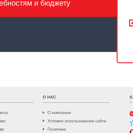
ебностям и бюджету
О НАС
К
веты
О компании
вис
Условия использования сайта
во
Политика