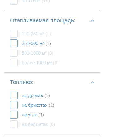
1000 кВт
(+0)
Отапливаемая площадь:
120-250 м²
(0)
251-500 м²
(1)
501-1000 м²
(0)
более 1000 м²
(0)
Топливо:
на дровах
(1)
на брикетах
(1)
на угле
(1)
на пеллетах
(0)