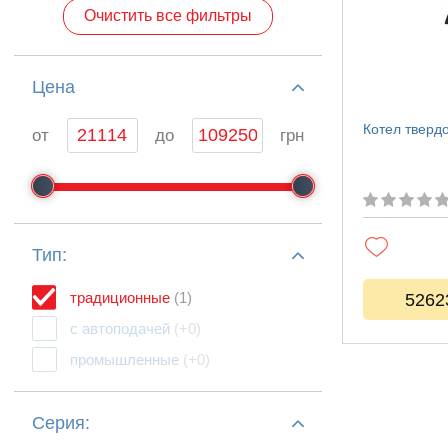
Очистить все фильтры
Цeна
Котел тверд
от
до
грн
Тип:
традиционные
(1)
5262
с автоподачей
(+0)
промышленные
(+0)
Серия: