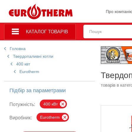
Про компані
КАТАЛОГ ТОВАРІВ
Головна
Твердопаливні котли
400 квт
Eurotherm
Твердоп
товарів в катего
Підбір за параметрами
400 кВт
Потужність:
Eurotherm
Виробник: