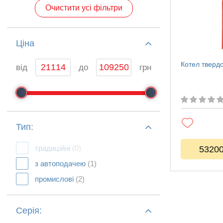
Очистити усі фільтри
Ціна
Котел тверд
від
до
грн
Тип:
традиційні
(0)
5320
з автоподачею
(1)
промислові
(2)
Серія: