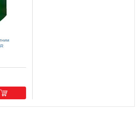
ртним
SR