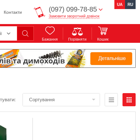
UA
RU
(097) 099-78-85
Контакти
Замовити зворотний дзвінок
ії
Бажання
Порівняти
Кошик
тувати:
Сортування