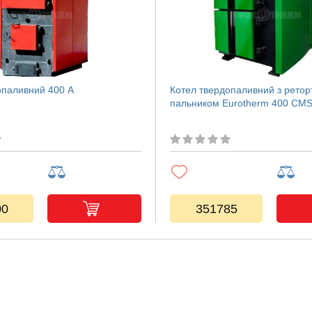
опаливний 400 A
Котел твердопаливний з рето
пальником Eurotherm 400 CM
00
351785