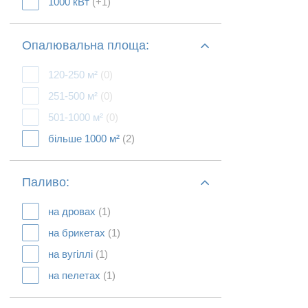
1000 кВт
(+1)
Опалювальна площа:
120-250 м²
(0)
251-500 м²
(0)
501-1000 м²
(0)
більше 1000 м²
(2)
Паливо:
на дровах
(1)
на брикетах
(1)
на вугіллі
(1)
на пелетах
(1)