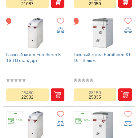
21087
22050
Газовый котел Eurotherm КТ
Газовый котел Eurotherm КТ
16 TB стандарт
16 TB люкс
25480
28150
22932
25335
10%
10%