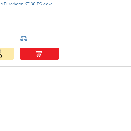
ел Eurotherm КТ 30 TS люкс
5
0