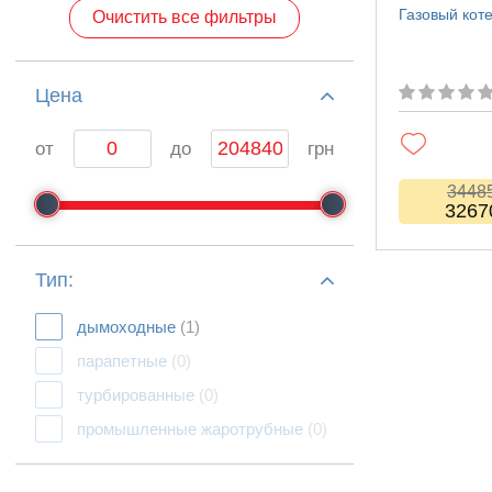
Газовый кот
Очистить все фильтры
Цeна
от
до
грн
3448
3267
Тип:
дымоходные
(1)
парапетные
(0)
турбированные
(0)
промышленные жаротрубные
(0)