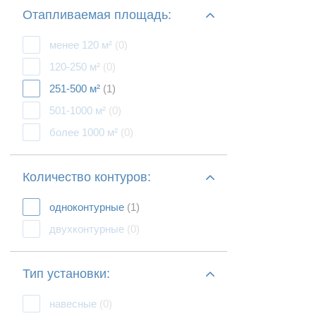
Отапливаемая площадь:
менее 120 м²
(0)
120-250 м²
(0)
251-500 м²
(1)
501-1000 м²
(0)
более 1000 м²
(0)
Количество контуров:
одноконтурные
(1)
двухконтурные
(0)
Тип установки:
навесные
(0)