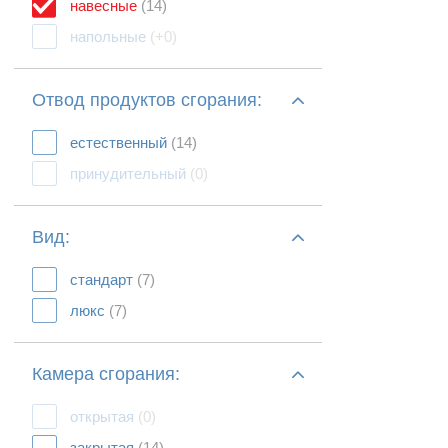
навесные
(14)
напольные
(+0)
Отвод продуктов сгорания:
естественный
(14)
принудительный
(0)
Вид:
стандарт
(7)
люкс
(7)
Камера сгорания:
открытая
(0)
закрытая
(14)