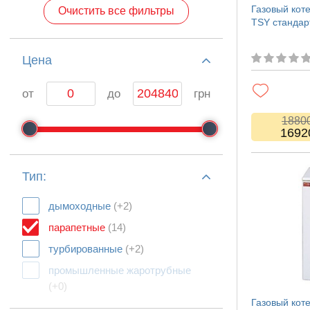
Газовый кот
Очистить все фильтры
TSY стандар
Цeна
от
до
грн
1880
1692
Тип:
дымоходные
(+2)
парапетные
(14)
турбированные
(+2)
промышленные жаротрубные
(+0)
Газовый кот