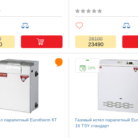
0
26100
0
23490
10%
ел парапетный Eurotherm КТ
Газовый котел парапетный Eu
16 TSY стандарт