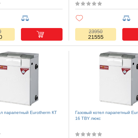
0
23950
0
21555
ел парапетный Eurotherm КТ
Газовый котел парапетный Eu
16 TBY люкс