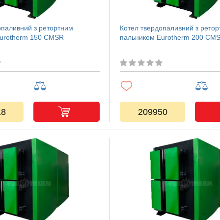
опаливний з ретортним
Котел твердопаливний з рето
urotherm 150 CMSR
пальником Eurotherm 200 CM
18
209950