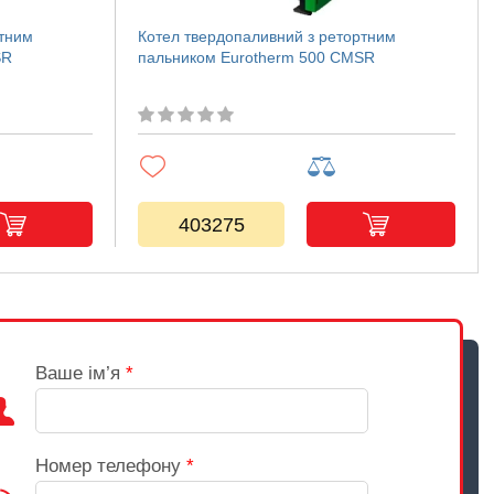
ртним
Котел твердопаливний з ретортним
SR
пальником Eurotherm 500 CMSR
403275
Ваше ім’я
*
Номер телефону
*