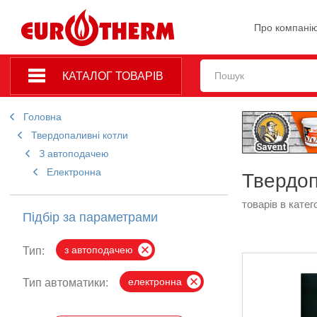
Про компані
КАТАЛОГ ТОВАРІВ
Головна
Твердопаливні котли
З автоподачею
Електронна
Твердоп
товарів в катего
Підбір за параметрами
з автоподачею
Тип:
електронна
Тип автоматики: