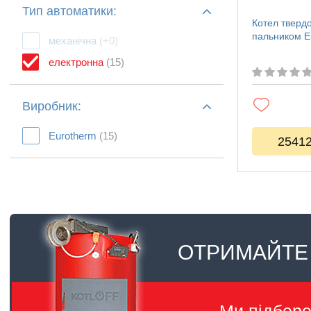
Тип автоматики:
Котел тверд
пальником E
механічна
(+0)
електронна
(15)
Виробник:
Eurotherm
(15)
2541
ОТРИМАЙТЕ