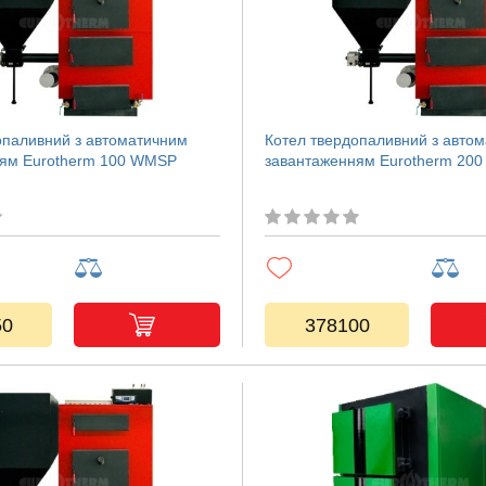
опаливний з автоматичним
Котел твердопаливний з авто
ням Eurotherm 100 WMSP
завантаженням Eurotherm 20
50
378100