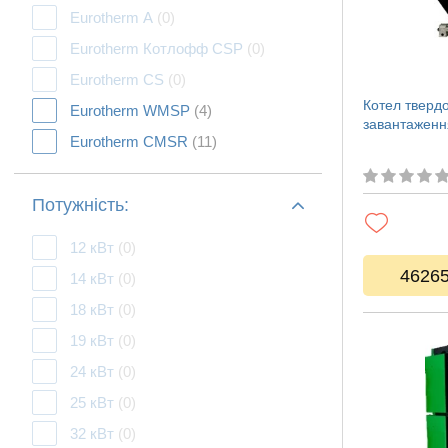
Eurotherm А
(0)
Eurotherm Котлофф CSP
(0)
Eurotherm CS
(0)
Котел тверд
Eurotherm WMSP
(4)
завантажен
Eurotherm CMSR
(11)
Потужність:
12 кВт
(0)
4626
14 кВт
(0)
18 кВт
(0)
19 кВт
(0)
24 кВт
(0)
25 кВт
(0)
32 кВт
(0)