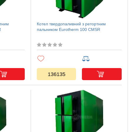
ртним
Котел твердопаливний з ретортним
R
пальником Eurotherm 100 CMSR
136135