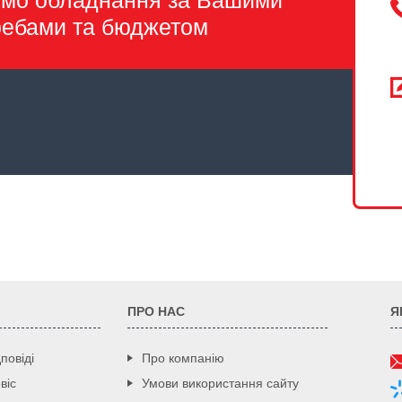
емо обладнання за Вашими
ребами та бюджетом
ПРО НАС
Я
повіді
Про компанію
віс
Умови використання сайту