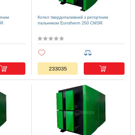
ртним
Котел твердопаливний з ретортним
SR
пальником Eurotherm 250 CMSR
233035