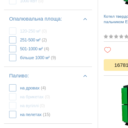
1000 кВт
(0)
Котел тверд
Опалювальна площа:
пальником E
120-250 м²
(0)
251-500 м²
(2)
501-1000 м²
(4)
більше 1000 м²
(9)
1678
Паливо:
на дровах
(4)
на брикетах
(0)
на вугіллі
(0)
на пелетах
(15)