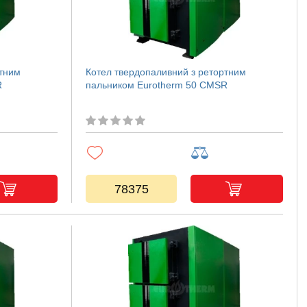
ртним
Котел твердопаливний з ретортним
R
пальником Eurotherm 50 CMSR
78375