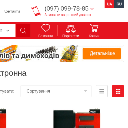
UA
RU
(097) 099-78-85
Контакти
Замовити зворотний дзвінок
ії
Бажання
Порівняти
Кошик
ктронна
тувати:
Сортування