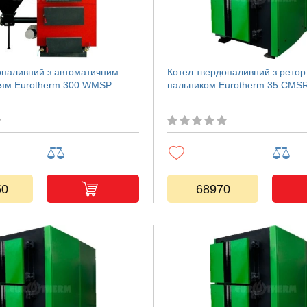
опаливний з автоматичним
Котел твердопаливний з рето
ням Eurotherm 300 WMSP
пальником Eurotherm 35 CMS
50
68970