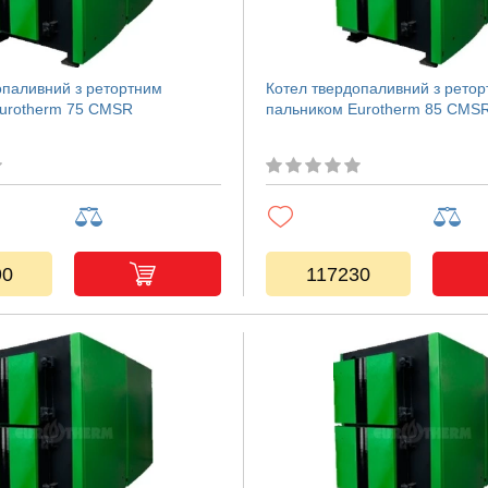
опаливний з ретортним
Котел твердопаливний з рето
urotherm 75 CMSR
пальником Eurotherm 85 CMS
90
117230