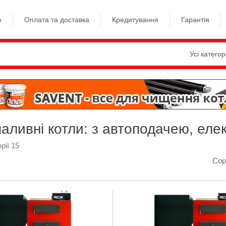
ю
Оплата та доставка
Кредитування
Гарантія
Усі категор
аливні котли: з автоподачею, еле
рії 15
Сор