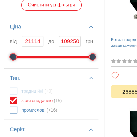
Очистити усі фільтри
Ціна
Котел тверд
від
до
грн
завантажен
Тип:
традиційні
(+0)
2688
з автоподачею
(15)
промислові
(+16)
Серія: