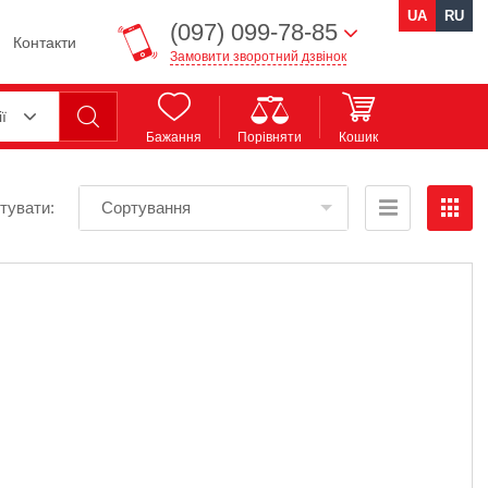
UA
RU
(097) 099-78-85
Контакти
Замовити зворотний дзвінок
ії
Бажання
Порівняти
Кошик
тувати:
Сортування