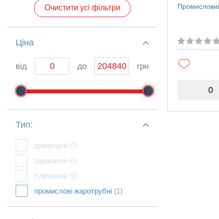
Промисловий
Очистити усі фільтри
Ціна
від
до
грн
0
Тип:
димохідні
(0)
парапетні
(0)
турбовані
(0)
промислові жаротрубні
(1)