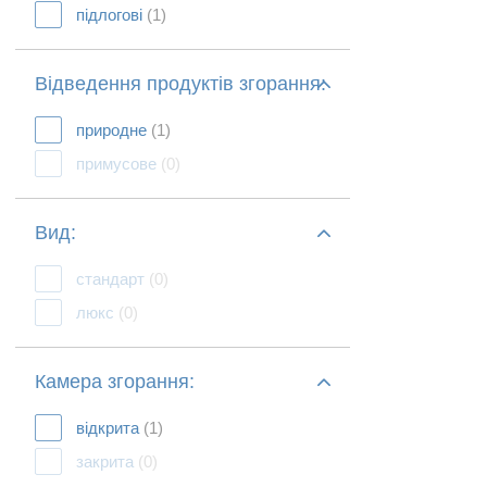
підлогові
(1)
Відведення продуктів згорання:
природне
(1)
примусове
(0)
Вид:
стандарт
(0)
люкс
(0)
Камера згорання:
відкрита
(1)
закрита
(0)