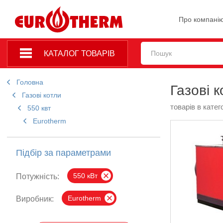
Про компані
КАТАЛОГ ТОВАРІВ
Головна
Газові к
Газові котли
товарів в катего
550 квт
Eurotherm
Підбір за параметрами
550 кВт
Потужність:
Eurotherm
Виробник: