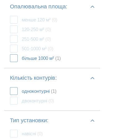
Опалювальна площа:
менше 120 м²
(0)
120-250 м²
(0)
251-500 м²
(0)
501-1000 м²
(0)
більше 1000 м²
(1)
Кількість контурів:
одноконтурні
(1)
двоконтурні
(0)
Тип установки:
навісні
(0)